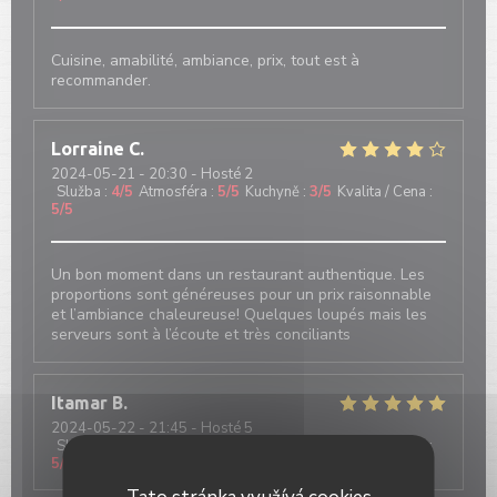
Cuisine, amabilité, ambiance, prix, tout est à
recommander.
Lorraine
C
2024-05-21
- 20:30 - Hosté 2
Služba
:
4
/5
Atmosféra
:
5
/5
Kuchyně
:
3
/5
Kvalita / Cena
:
5
/5
Un bon moment dans un restaurant authentique. Les
proportions sont généreuses pour un prix raisonnable
et l’ambiance chaleureuse! Quelques loupés mais les
serveurs sont à l’écoute et très conciliants
Itamar
B
2024-05-22
- 21:45 - Hosté 5
Služba
:
5
/5
Atmosféra
:
5
/5
Kuchyně
:
3
/5
Kvalita / Cena
:
5
/5