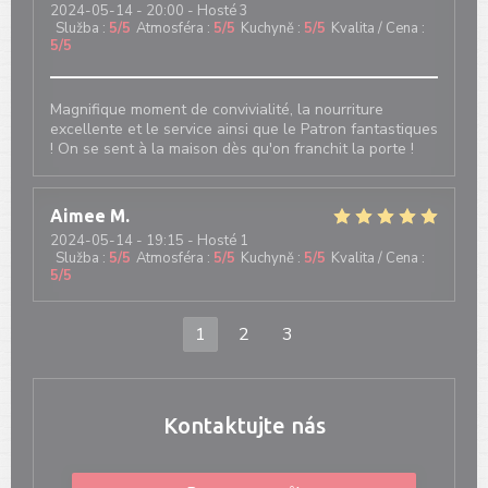
2024-05-14
- 20:00 - Hosté 3
Služba
:
5
/5
Atmosféra
:
5
/5
Kuchyně
:
5
/5
Kvalita / Cena
:
5
/5
Magnifique moment de convivialité, la nourriture
excellente et le service ainsi que le Patron fantastiques
! On se sent à la maison dès qu'on franchit la porte !
Aimee
M
2024-05-14
- 19:15 - Hosté 1
Služba
:
5
/5
Atmosféra
:
5
/5
Kuchyně
:
5
/5
Kvalita / Cena
:
5
/5
1
2
3
Kontaktujte nás