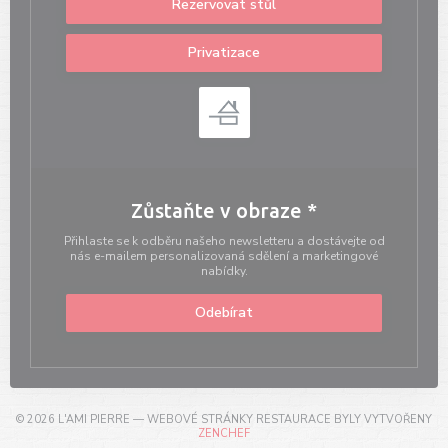
Rezervovat stůl
Privatizace
Zůstaňte v obraze
*
Přihlaste se k odběru našeho newsletteru a dostávejte od
nás e-mailem personalizovaná sdělení a marketingové
nabídky.
Odebírat
© 2026 L'AMI PIERRE — WEBOVÉ STRÁNKY RESTAURACE BYLY VYTVOŘENY
((OTEVŘE SE V NOVÉM OKNĚ))
ZENCHEF