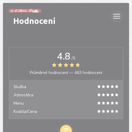
Panel pro správu cookies
Hodnocení
4.8
/5
Průměrné hodnocení —
463 hodnoceni
Služba
Atmosféra
Menu
Kvalita/Cena