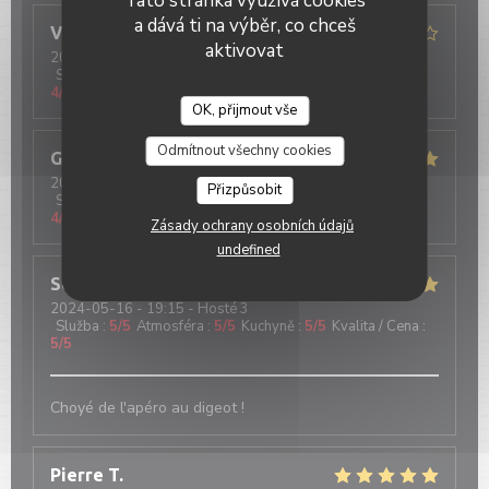
Tato stránka využívá cookies
a dává ti na výběr, co chceš
Valeria
G
aktivovat
2024-05-18
- 21:00 - Hosté 6
Služba
:
5
/5
Atmosféra
:
5
/5
Kuchyně
:
4
/5
Kvalita / Cena
:
4
/5
OK, přijmout vše
Odmítnout všechny cookies
Gabriele
S
2024-05-18
- 20:30 - Hosté 3
Přizpůsobit
Služba
:
5
/5
Atmosféra
:
5
/5
Kuchyně
:
5
/5
Kvalita / Cena
:
4
/5
Zásady ochrany osobních údajů
undefined
Sébastien
T
2024-05-16
- 19:15 - Hosté 3
Služba
:
5
/5
Atmosféra
:
5
/5
Kuchyně
:
5
/5
Kvalita / Cena
:
5
/5
Choyé de l'apéro au digeot !
Pierre
T