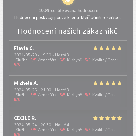
100% certifikovaná hodnocení
Hodnocení poskytují pouze klienti, kteří učinili rezervace
Hodnocení našich zákazníků
Flavie
C
2024-05-29
- 19:30 - Hosté 3
Služba
:
5
/5
Atmosféra
:
5
/5
Kuchyně
:
5
/5
Kvalita / Cena
:
5
/5
Michela
A
2024-05-25
- 21:00 - Hosté 3
Služba
:
5
/5
Atmosféra
:
5
/5
Kuchyně
:
5
/5
Kvalita / Cena
:
5
/5
CECILE
R
2024-05-24
- 20:30 - Hosté 4
Služba
:
5
/5
Atmosféra
:
5
/5
Kuchyně
:
5
/5
Kvalita / Cena
:
5
/5