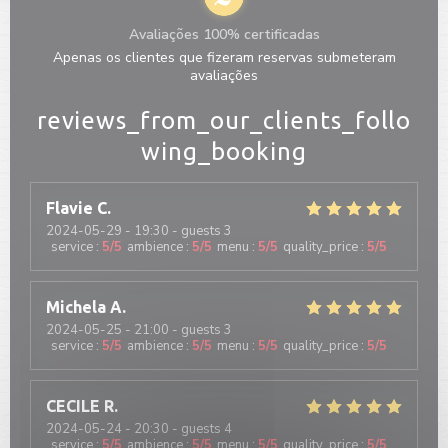
Avaliações 100% certificadas
Apenas os clientes que fizeram reservas submeteram
avaliações
reviews_from_our_clients_follo
wing_booking
Flavie
C
2024-05-29
- 19:30 - guests 3
service
:
5
/5
ambience
:
5
/5
menu
:
5
/5
quality_price
:
5
/5
Michela
A
2024-05-25
- 21:00 - guests 3
service
:
5
/5
ambience
:
5
/5
menu
:
5
/5
quality_price
:
5
/5
CECILE
R
2024-05-24
- 20:30 - guests 4
service
:
5
/5
ambience
:
5
/5
menu
:
5
/5
quality_price
:
5
/5