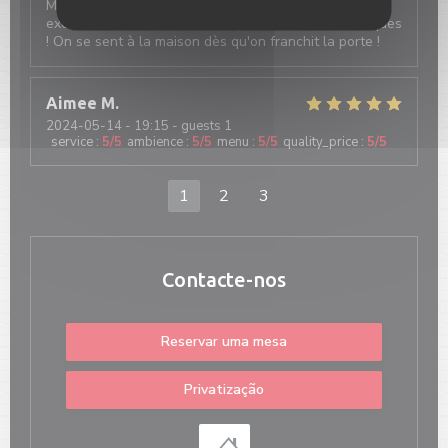
Magnifique moment de convivialité, la nourriture
excellente et le service ainsi que le Patron fantastiques
! On se sent à la maison dès qu'on franchit la porte !
Aimee
M
2024-05-14
- 19:15 - guests 1
service
:
5
/5
ambience
:
5
/5
menu
:
5
/5
quality_price
:
5
/5
1
2
3
Contacte-nos
Reservar uma mesa
Privatização