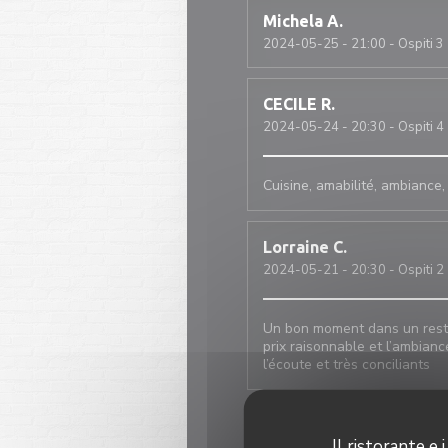
Michela
A
2024-05-25
- 21:00 - Ospiti 3
CECILE
R
2024-05-24
- 20:30 - Ospiti 4
Cuisine, amabilité, ambiance,
Lorraine
C
2024-05-21
- 20:30 - Ospiti 2
Un bon moment dans un resta
prix raisonnable et l’ambian
l’écoute et très conciliants
Itamar
B
Il ristorante e