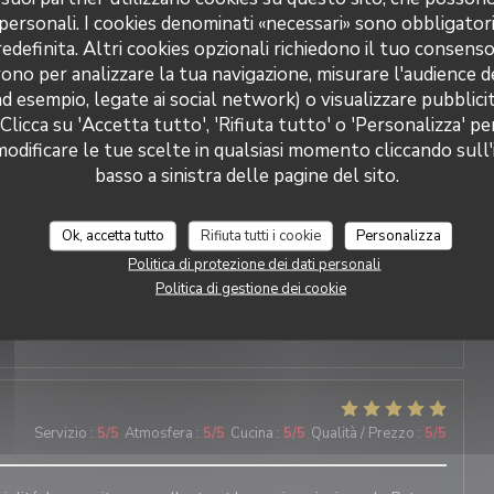
Servizio
:
5
/5
Atmosfera
:
5
/5
Cucina
:
3
/5
Qualità / Prezzo
:
5
/5
 personali. I cookies denominati «necessari» sono obbligatori
definita. Altri cookies opzionali richiedono il tuo consens
ono per analizzare la tua navigazione, misurare l'audience de
Servizio
:
5
/5
Atmosfera
:
5
/5
Cucina
:
4
/5
Qualità / Prezzo
:
4
/5
ad esempio, legate ai social network) o visualizzare pubblic
 Clicca su 'Accetta tutto', 'Rifiuta tutto' o 'Personalizza' pe
odificare le tue scelte in qualsiasi momento cliccando sull'
basso a sinistra delle pagine del sito.
Servizio
:
5
/5
Atmosfera
:
5
/5
Cucina
:
5
/5
Qualità / Prezzo
:
4
/5
Ok, accetta tutto
Rifiuta tutti i cookie
Personalizza
Politica di protezione dei dati personali
Servizio
:
5
/5
Atmosfera
:
5
/5
Cucina
:
5
/5
Qualità / Prezzo
:
5
/5
Politica di gestione dei cookie
Servizio
:
5
/5
Atmosfera
:
5
/5
Cucina
:
5
/5
Qualità / Prezzo
:
5
/5