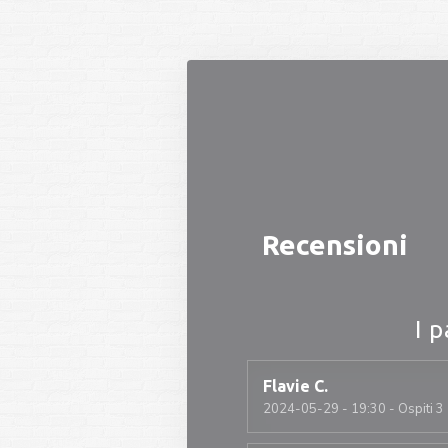
Personalizzazione delle tue scelte sui cookie
Recensioni
I p
Flavie
C
2024-05-29
- 19:30 - Ospiti 3