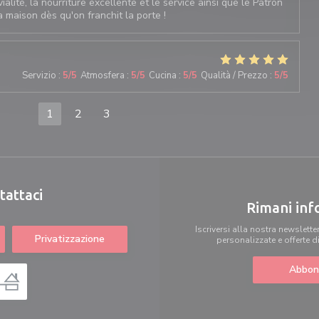
lité, la nourriture excellente et le service ainsi que le Patron
a maison dès qu'on franchit la porte !
Servizio
:
5
/5
Atmosfera
:
5
/5
Cucina
:
5
/5
Qualità / Prezzo
:
5
/5
1
2
3
tattaci
Rimani in
Iscriversi alla nostra newslette
Privatizzazione
personalizzate e offerte d
Abbon