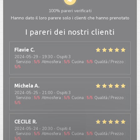
100% pareri verificati
Hanno dato il loro parere solo i clienti che hanno prenotato
I pareri dei nostri clienti
Flavie
C
2024-05-29
- 19:30 - Ospiti 3
Servizio
:
5
/5
Atmosfera
:
5
/5
Cucina
:
5
/5
Qualità / Prezzo
:
5
/5
Michela
A
2024-05-25
- 21:00 - Ospiti 3
Servizio
:
5
/5
Atmosfera
:
5
/5
Cucina
:
5
/5
Qualità / Prezzo
:
5
/5
CECILE
R
2024-05-24
- 20:30 - Ospiti 4
Servizio
:
5
/5
Atmosfera
:
5
/5
Cucina
:
5
/5
Qualità / Prezzo
:
5
/5