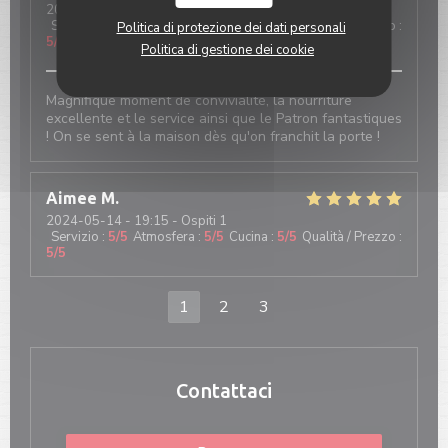
2024-05-14
- 20:00 - Ospiti 3
Servizio
:
5
/5
Atmosfera
:
5
/5
Cucina
:
5
/5
Qualità / Prezzo
:
Politica di protezione dei dati personali
5
/5
Politica di gestione dei cookie
Magnifique moment de convivialité, la nourriture
excellente et le service ainsi que le Patron fantastiques
! On se sent à la maison dès qu'on franchit la porte !
Aimee
M
2024-05-14
- 19:15 - Ospiti 1
Servizio
:
5
/5
Atmosfera
:
5
/5
Cucina
:
5
/5
Qualità / Prezzo
:
5
/5
1
2
3
Contattaci