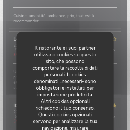
Cuisine, amabilité, ambiance, prix, tout est à
recommander.
Lorraine
C
2024-05-21
- 20:30 - Ospiti 2
Il ristorante e i suoi partner
Servizio
:
4
/5
Atmosfera
:
5
/5
Cucina
:
3
/5
Qualità / Prezzo
:
utilizzano cookies su questo
5
/5
sito, che possono
comportare la raccolta di dati
Un bon moment dans un restaurant authentique. Les
personali. I cookies
proportions sont généreuses pour un prix raisonnable
denominati «necessari» sono
et l’ambiance chaleureuse! Quelques loupés mais les
obbligatori e installati per
serveurs sont à l’écoute et très conciliants
impostazione predefinita.
Altri cookies opzionali
Itamar
B
richiedono il tuo consenso.
2024-05-22
- 21:45 - Ospiti 5
Questi cookies opzionali
Servizio
:
5
/5
Atmosfera
:
5
/5
Cucina
:
3
/5
Qualità / Prezzo
:
servono per analizzare la tua
5
/5
navigazione, misurare