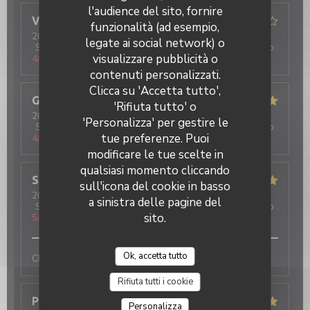
l'audience del sito, fornire
Valeria
G
funzionalità (ad esempio,
2024-05-18
- 21:00 - Ospiti 6
legate ai social network) o
Servizio
:
5
/5
Atmosfera
:
5
/5
Cucina
:
4
/5
Qualità / Prezzo
:
visualizzare pubblicità o
4
/5
contenuti personalizzati.
Clicca su 'Accetta tutto',
Gabriele
S
'Rifiuta tutto' o
2024-05-18
- 20:30 - Ospiti 3
'Personalizza' per gestire le
Servizio
:
5
/5
Atmosfera
:
5
/5
Cucina
:
5
/5
Qualità / Prezzo
:
tue preferenze. Puoi
4
/5
modificare le tue scelte in
qualsiasi momento cliccando
Sébastien
T
sull'icona del cookie in basso
2024-05-16
- 19:15 - Ospiti 3
a sinistra delle pagine del
Servizio
:
5
/5
Atmosfera
:
5
/5
Cucina
:
5
/5
Qualità / Prezzo
:
sito.
5
/5
Ok, accetta tutto
Choyé de l'apéro au digeot !
Rifiuta tutti i cookie
Pierre
T
Personalizza