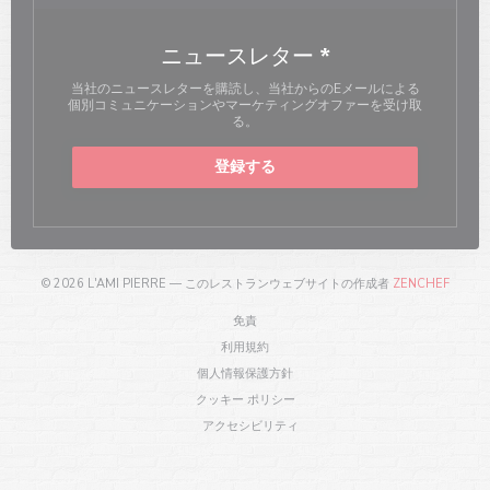
ニュースレター
*
当社のニュースレターを購読し、当社からのEメールによる
個別コミュニケーションやマーケティングオファーを受け取
る。
登録する
((新し
© 2026 L'AMI PIERRE — このレストランウェブサイトの作成者
ZENCHEF
((新しいウィンドウで開きます))
免責
((新しいウィンドウで開きます))
利用規約
((新しいウィンドウで開きます))
個人情報保護方針
((新しいウィンドウで開きます))
クッキー ポリシー
((新しいウィンドウで開きます))
アクセシビリティ