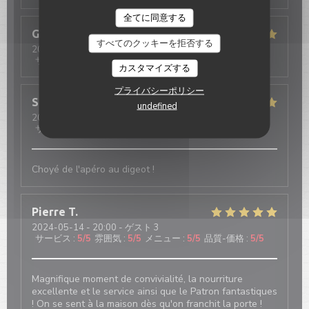
全てに同意する
Gabriele
S
すべてのクッキーを拒否する
2024-05-18
- 20:30 - ゲスト 3
サービス
:
5
/5
雰囲気
:
5
/5
メニュー
:
5
/5
品質-価格
:
4
/5
カスタマイズする
プライバシーポリシー
Sébastien
T
undefined
2024-05-16
- 19:15 - ゲスト 3
サービス
:
5
/5
雰囲気
:
5
/5
メニュー
:
5
/5
品質-価格
:
5
/5
Choyé de l'apéro au digeot !
Pierre
T
2024-05-14
- 20:00 - ゲスト 3
サービス
:
5
/5
雰囲気
:
5
/5
メニュー
:
5
/5
品質-価格
:
5
/5
Magnifique moment de convivialité, la nourriture
excellente et le service ainsi que le Patron fantastiques
! On se sent à la maison dès qu'on franchit la porte !