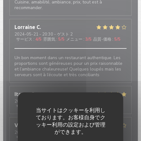
Cuisine, amabilité, ambiance, prix, tout est à
recommander.
Lorraine
C
2024-05-21
- 20:30 - ゲスト 2
サービス
:
4
/5
雰囲気
:
5
/5
メニュー
:
3
/5
品質-価格
:
5
/5
Un bon moment dans un restaurant authentique. Les
proportions sont généreuses pour un prix raisonnable
et l’ambiance chaleureuse! Quelques loupés mais les
serveurs sont à l’écoute et très conciliants
Itamar
B
2024-05-22
- 21:45 - ゲスト 5
サービス
:
5
/5
雰囲気
:
5
/5
メニュー
:
3
/5
品質-価格
:
5
/5
当サイトはクッキーを利用し
ております。お客様自身でク
ッキー利用の設定および管理
Valeria
G
ができます。
2024-05-18
- 21:00 - ゲスト 6
サービス
:
5
/5
雰囲気
:
5
/5
メニュー
:
4
/5
品質-価格
:
4
/5