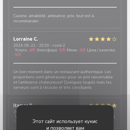
Cuisine, amabilité, ambiance, prix, tout est à
recommander.
Lorraine
C
2024-05-21
- 20:30 - гости 2
Услуги
:
4
/5
Атмосфера
:
5
/5
Меню
:
3
/5
Цена / качество
:
5
/5
Un bon moment dans un restaurant authentique. Les
proportions sont généreuses pour un prix raisonnable
et l’ambiance chaleureuse! Quelques loupés mais les
serveurs sont à l’écoute et très conciliants
Itamar
B
2024-05-22
- 21:45 - гости 5
Услуги
:
5
/5
Атмосфера
:
5
/5
Меню
:
3
/5
Цена / качество
Этот сайт использует кукис
:
5
/5
и позволяет вам