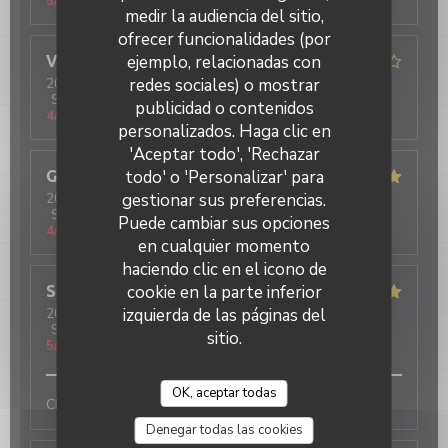
5
/5
medir la audiencia del sitio,
ofrecer funcionalidades (por
ejemplo, relacionadas con
Valeria
G
redes sociales) o mostrar
2024-05-18
- 21:00 - Invitados 6
Servicio
:
5
/5
Ambiente
:
5
/5
Menú
:
4
/5
Calidad / Precio
:
publicidad o contenidos
4
/5
personalizados. Haga clic en
'Aceptar todo', 'Rechazar
todo' o 'Personalizar' para
Gabriele
S
gestionar sus preferencias.
2024-05-18
- 20:30 - Invitados 3
Servicio
:
5
/5
Ambiente
:
5
/5
Menú
:
5
/5
Calidad / Precio
:
Puede cambiar sus opciones
4
/5
en cualquier momento
haciendo clic en el icono de
cookie en la parte inferior
Sébastien
T
izquierda de las páginas del
2024-05-16
- 19:15 - Invitados 3
Servicio
:
5
/5
Ambiente
:
5
/5
Menú
:
5
/5
Calidad / Precio
:
sitio.
5
/5
OK, aceptar todas
Choyé de l'apéro au digeot !
Denegar todas las cookies