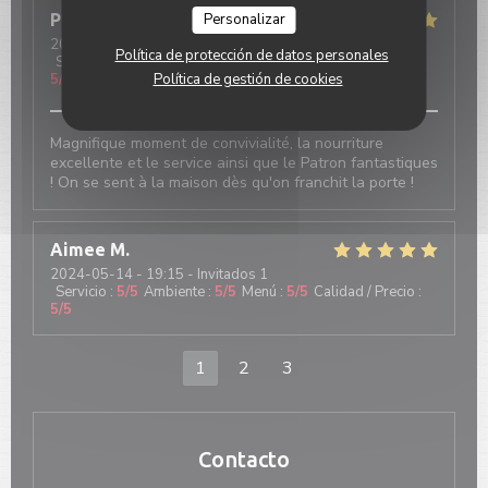
Personalizar
Pierre
T
2024-05-14
- 20:00 - Invitados 3
Política de protección de datos personales
Servicio
:
5
/5
Ambiente
:
5
/5
Menú
:
5
/5
Calidad / Precio
:
Política de gestión de cookies
5
/5
Magnifique moment de convivialité, la nourriture
excellente et le service ainsi que le Patron fantastiques
! On se sent à la maison dès qu'on franchit la porte !
Aimee
M
2024-05-14
- 19:15 - Invitados 1
Servicio
:
5
/5
Ambiente
:
5
/5
Menú
:
5
/5
Calidad / Precio
:
5
/5
1
2
3
Contacto