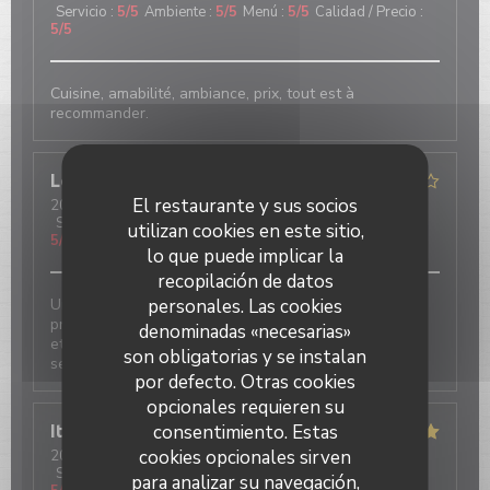
Servicio
:
5
/5
Ambiente
:
5
/5
Menú
:
5
/5
Calidad / Precio
:
5
/5
Cuisine, amabilité, ambiance, prix, tout est à
recommander.
Lorraine
C
El restaurante y sus socios
2024-05-21
- 20:30 - Invitados 2
Servicio
:
4
/5
Ambiente
:
5
/5
Menú
:
3
/5
Calidad / Precio
:
utilizan cookies en este sitio,
5
/5
lo que puede implicar la
recopilación de datos
personales. Las cookies
Un bon moment dans un restaurant authentique. Les
proportions sont généreuses pour un prix raisonnable
denominadas «necesarias»
et l’ambiance chaleureuse! Quelques loupés mais les
son obligatorias y se instalan
serveurs sont à l’écoute et très conciliants
por defecto. Otras cookies
opcionales requieren su
consentimiento. Estas
Itamar
B
cookies opcionales sirven
2024-05-22
- 21:45 - Invitados 5
Servicio
:
5
/5
Ambiente
:
5
/5
Menú
:
3
/5
Calidad / Precio
:
para analizar su navegación,